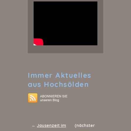
Immer
Aktuelles
aus Hochsölden
←
Jausenzeit im
(nächster