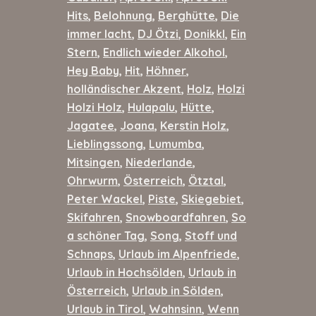
Hits
,
Belohnung
,
Berghütte
,
Die
immer lacht
,
DJ Ötzi
,
Donikkl
,
Ein
Stern
,
Endlich wieder Alkohol
,
Hey Baby
,
Hit
,
Höhner
,
holländischer Akzent
,
Holz
,
Holzi
Holzi Holz
,
Hulapalu
,
Hütte
,
Jagatee
,
Joana
,
Kerstin Holz
,
Lieblingssong
,
Lumumba
,
Mitsingen
,
Niederlande
,
Ohrwurm
,
Österreich
,
Ötztal
,
Peter Wackel
,
Piste
,
Skiegebiet
,
Skifahren
,
Snowboardfahren
,
So
a schöner Tag
,
Song
,
Stoff und
Schnaps
,
Urlaub im Alpenfriede
,
Urlaub in Hochsölden
,
Urlaub in
Österreich
,
Urlaub in Sölden
,
Urlaub in Tirol
,
Wahnsinn
,
Wenn