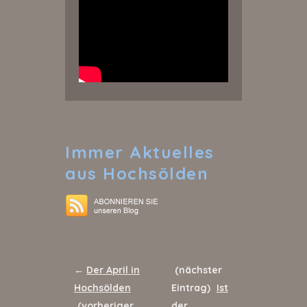
Immer
Aktuelles
aus Hochsölden
←
Der April in
(nächster
Hochsölden
Eintrag)
Ist
(vorheriger
der