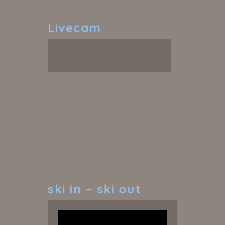
Livecam
ski
in – ski out