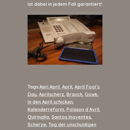
ist dabei in jedem Fall garantiert!
Tags:
Apri April
,
April
,
April Fool´s
Day
,
Aprilscherz
,
Brauch
,
Gowk
,
in den April schicken
,
Kalenderreform
,
Poisson d´Avril
,
Quirinalia
,
Santos Inoventes
,
Scherze
,
Tag der unschuldigen