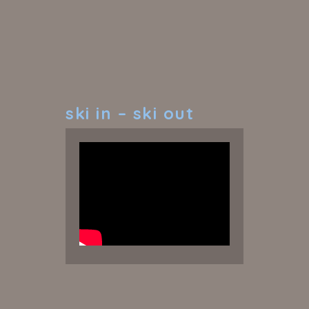
ski
in – ski out