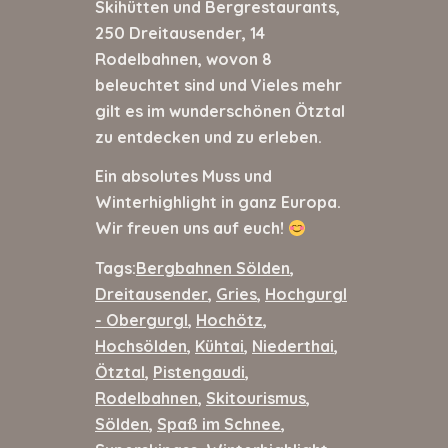
Skihütten und Bergrestaurants,
250 Dreitausender, 14
Rodelbahnen, wovon 8
beleuchtet sind und Vieles mehr
gilt es im wunderschönen Ötztal
zu entdecken und zu erleben.
Ein absolutes Muss und
Winterhighlight in ganz Europa.
Wir freuen uns auf euch!
Tags:
Bergbahnen Sölden
,
Dreitausender
,
Gries
,
Hochgurgl
- Obergurgl
,
Hochötz
,
Hochsölden
,
Kühtai
,
Niederthai
,
Ötztal
,
Pistengaudi
,
Rodelbahnen
,
Skitourismus
,
Sölden
,
Spaß im Schnee
,