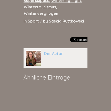
Superskipass
,
Winterhighlight
,
Wintertourismus
,
Wintervergnügen
in
Sport
by
Saskia Ruttkowski
/
Der Autor
Ähnliche Einträge