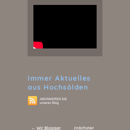
Immer
Aktuelles
aus Hochsölden
←
Wir Blogger
(nächster