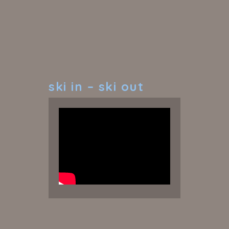
ski
in – ski out