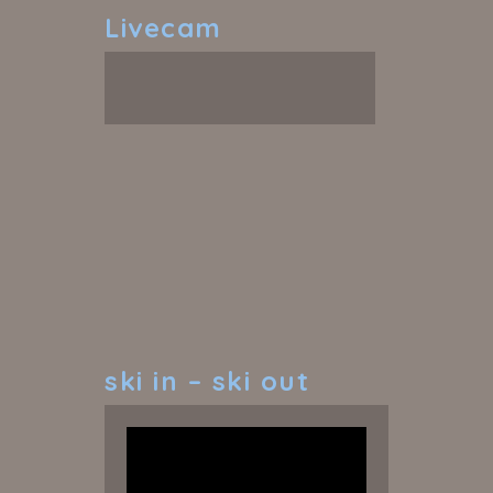
Livecam
ski
in – ski out