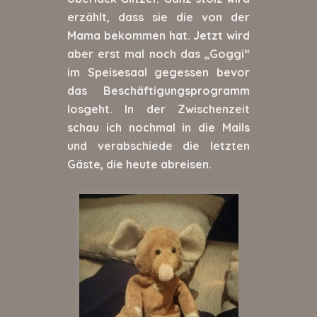
erzählt, dass sie die von der
Mama bekommen hat. Jetzt wird
aber erst mal noch das „Goggi“
im Speisesaal gegessen bevor
das Beschäftigungsprogramm
losgeht. In der Zwischenzeit
schau ich nochmal in die Mails
und verabschiede die letzten
Gäste, die heute abreisen.