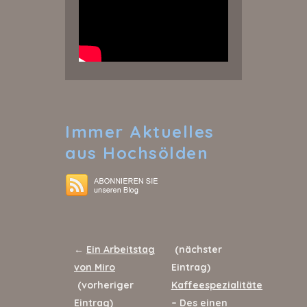
Immer
Aktuelles
aus Hochsölden
←
Ein Arbeitstag
(nächster
von Miro
Eintrag)
(vorheriger
Kaffeespezialitäten
Eintrag)
– Des einen