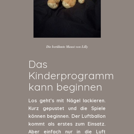
Die berühmte Mausi von Lilly
Das
Kinderprogramm
kann beginnen
Los geht’s mit Nägel lackieren.
Kurz gepustet und die Spiele
können beginnen. Der Luftballon
kommt als erstes zum Einsatz.
Aber einfach nur in die Luft