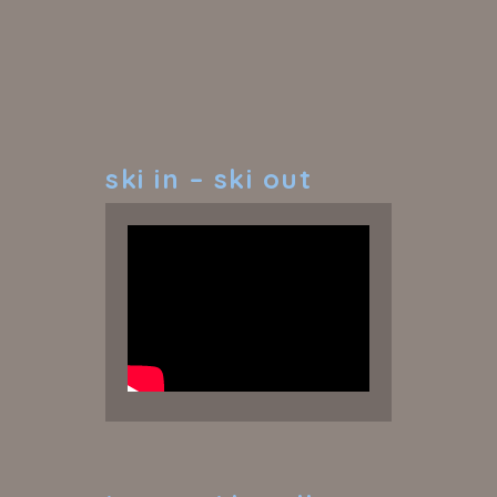
ski
in – ski out