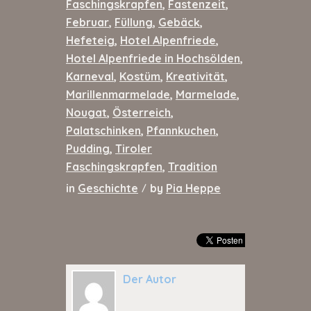
Faschingskrapfen
,
Fastenzeit
,
Februar
,
Füllung
,
Gebäck
,
Hefeteig
,
Hotel Alpenfriede
,
Hotel Alpenfriede in Hochsölden
,
Karneval
,
Kostüm
,
Kreativität
,
Marillenmarmelade
,
Marmelade
,
Nougat
,
Österreich
,
Palatschinken
,
Pfannkuchen
,
Pudding
,
Tiroler
Faschingskrapfen
,
Tradition
in
Geschichte
by
Pia Heppe
/
Der Autor