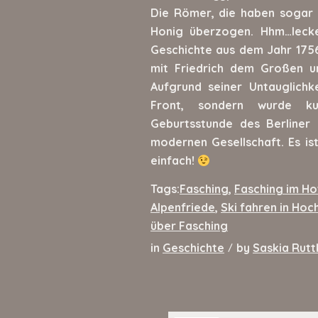
Die Römer, die haben sogar 
Honig überzogen. Hhm…lecke
Geschichte aus dem Jahr 1756 
mit Friedrich dem Großen u
Aufgrund seiner Untauglichke
Front, sondern wurde ku
Geburtsstunde des Berliner 
modernen Gesellschaft. Es is
einfach!
Tags:
Fasching
,
Fasching im Ho
Alpenfriede
,
Ski fahren in Hoc
über Fasching
in
Geschichte
by
Saskia Rutt
/