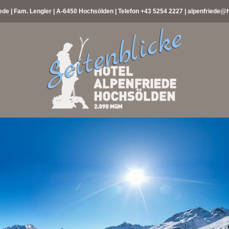
ede | Fam. Lengler | A-6450 Hochsölden | Telefon
+43 5254 2227
|
alpenfriede@h