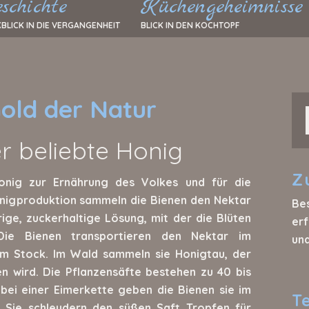
schichte
Küchengeheimnisse
BLICK IN DIE VERGANGENHEIT
BLICK IN DEN KOCHTOPF
old der Natur
r beliebte Honig
Z
onig zur Ernährung des Volkes und für die
Honigproduktion sammeln die Bienen den Nektar
Be
rige, zuckerhaltige Lösung, mit der die Blüten
erf
Die Bienen transportieren den Nektar im
un
 Stock. Im Wald sammeln sie Honigtau, der
n wird. Die Pflanzensäfte bestehen zu 40 bis
bei einer Eimerkette geben die Bienen sie im
T
. Sie schleudern den süßen Saft Tropfen für