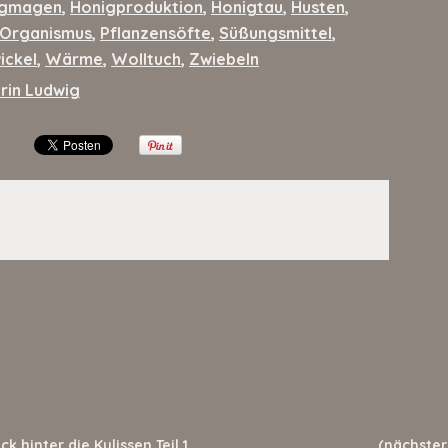
igmagen
,
Honigproduktion
,
Honigtau
,
Husten
,
Organismus
,
Pflanzensöfte
,
Süßungsmittel
,
ickel
,
Wärme
,
Wolltuch
,
Zwiebeln
rin Ludwig
ck hinter die Kulissen Teil 1
(nächster