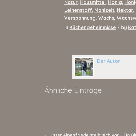
Natur
,
Hausmittel
,
Honig
,
Hon
Leinenstoff
,
Mahlzeit
,
Nektar
,
Verspannung
,
Wachs
,
Wachsw
in
Küchengeheimnisse
by
Kat
/
Der Autor
Ähnliche Einträge
←
Unser Alpenfriede stellt sich vor – Ein Bli