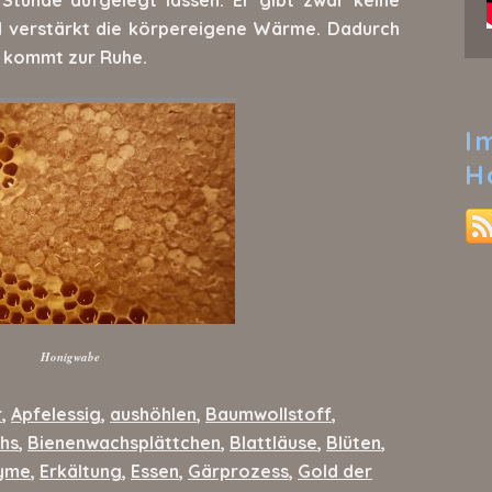
d verstärkt die körpereigene Wärme. Dadurch
d kommt zur Ruhe.
I
H
Honigwabe
r
,
Apfelessig
,
aushöhlen
,
Baumwollstoff
,
hs
,
Bienenwachsplättchen
,
Blattläuse
,
Blüten
,
yme
,
Erkältung
,
Essen
,
Gärprozess
,
Gold der