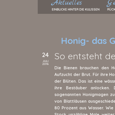
Aktuelles
Ge
EINBLICKE HINTER DIE KULISSEN
RÜCK
Honig- das G
So entsteht de
24
JULI
2016
Die Bienen brauchen den H
Aufzucht der Brut. Für ihre 
der Blüten. Das ist eine wäss
ihre Bestäuber anlocken. 
sogenannten Honigmagen zum
von Blattläusen ausgeschiede
80 Prozent aus Wasser. Wie 
Stock unzählige Male weiter