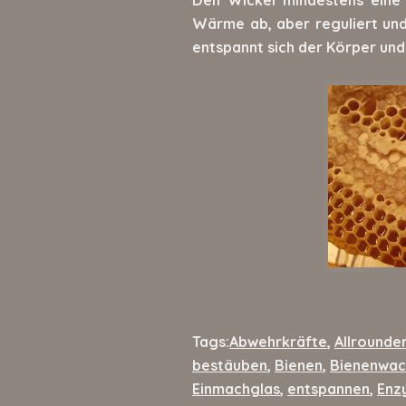
Wärme ab, aber reguliert un
entspannt sich der Körper un
Tags:
Abwehrkräfte
,
Allrounde
bestäuben
,
Bienen
,
Bienenwac
Einmachglas
,
entspannen
,
Enz