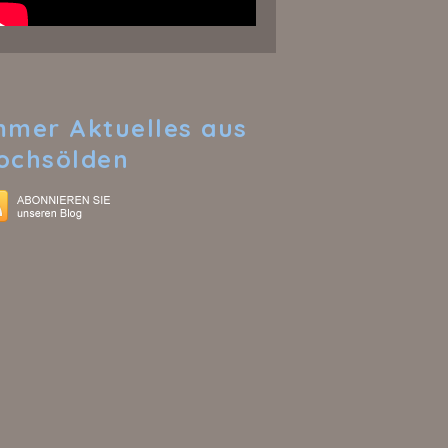
mmer
Aktuelles aus
ochsölden