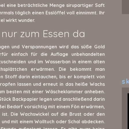
el eine beträchtliche Menge sirupartiger Saft
ls täglich einen Esslöffel voll einnimmt. Ihr
el wirkt wunder.
t nur zum Essen da
ungen und Verspannungen wird das süße Gold
für einfach für die Auflage unbehandelten
zuschneiden und im Wasserban in einem alten
chsplättchen erwärmen. Die bekommt man
n Stoff darin eintauchen, bis er komplett von
sk
tropfen lassen und erneut in das heiße Wachs
am besten mit einer Wäscheklammer anheben.
Stück Backpapier legen und anschließend darin
ei Bedarf vorsichtig mit einem Fön erwärmen,
 ist. Die Wachswickel auf die Brust oder den
 und mit einem Wolltuch oder Schal abdecken.
Stunde aufgelegt lassen. Er gibt zwar keine