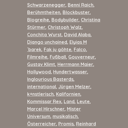
Schwarzenegger
,
Benni Raich
,
Berühmtheiten
,
Blockbuster
,
Blogreihe
,
Bodybuilder
,
Christina
Stürmer
,
Christoph Walz
,
Conchita Wurst
,
David Alaba
,
Django unchained
,
Elyias M
´barek
,
Fak ju göhte
,
Falco
,
Filmreihe
,
Fußball
,
Gouverneur
,
Gustav Klimt
,
Herrmann Maier
,
Hollywood
,
Hundertwasser
,
Inglourious Basterds
,
international
,
Jürgen Melzer
,
k+nstlerisch
,
Kalifornien
,
Kommissar Rex
,
Land
,
Leute
,
Marcel Hirschner
,
Mister
Universum
,
musikalisch
,
Österreicher
,
Promis
,
Reinhard