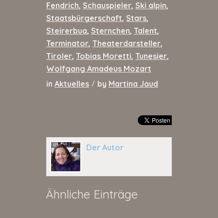
Fendrich
,
Schauspieler
,
Ski alpin
,
Staatsbürgerschaft
,
Stars
,
Steirerbua
,
Sternchen
,
Talent
,
Terminator
,
Theaterdarsteller
,
Tiroler
,
Tobias Moretti
,
Tunesier
,
Wolfgang Amadeus Mozart
in
Aktuelles
by
Martina Jaud
/
Der Autor
Ähnliche Einträge