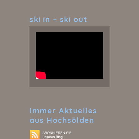
ski
in – ski out
Immer
Aktuelles
aus Hochsölden