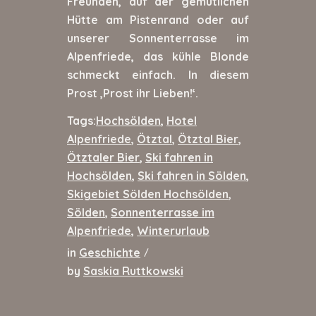
Freunden, auf der gemütlichen
Hütte am Pistenrand oder auf
unserer Sonnenterrasse im
Alpenfriede, das kühle Blonde
schmeckt einfach. In diesem
Prost ‚Prost ihr Lieben!‘.
Tags:
Hochsölden
,
Hotel
Alpenfriede
,
Ötztal
,
Ötztal Bier
,
Ötztaler Bier
,
Ski fahren in
Hochsölden
,
Ski fahren in Sölden
,
Skigebiet Sölden Hochsölden
,
Sölden
,
Sonnenterrasse im
Alpenfriede
,
Winterurlaub
in
Geschichte
/
by
Saskia Ruttkowski