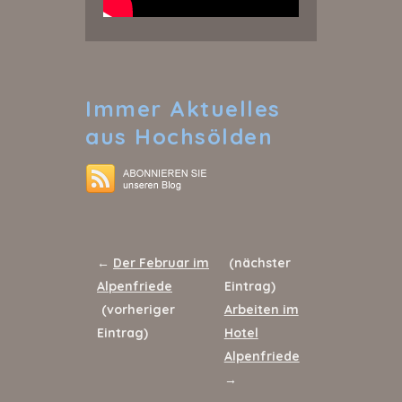
Immer
Aktuelles
aus Hochsölden
←
Der Februar im
(nächster
Alpenfriede
Eintrag)
(vorheriger
Arbeiten im
Eintrag)
Hotel
Alpenfriede
→