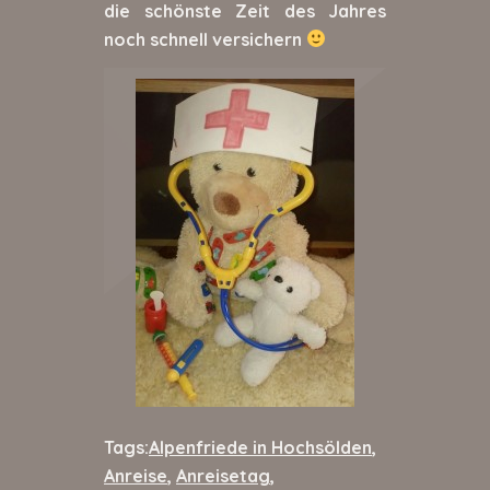
die schönste Zeit des Jahres
noch schnell versichern
Tags:
Alpenfriede in Hochsölden
,
Anreise
,
Anreisetag
,