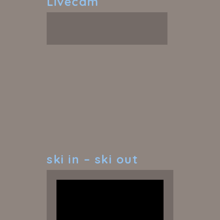
Livecam
ski
in – ski out