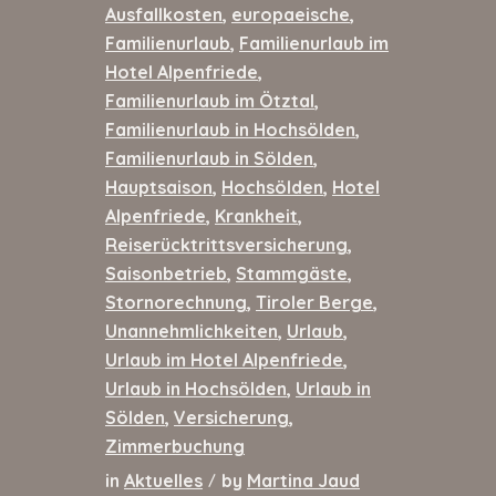
Ausfallkosten
,
europaeische
,
Familienurlaub
,
Familienurlaub im
Hotel Alpenfriede
,
Familienurlaub im Ötztal
,
Familienurlaub in Hochsölden
,
Familienurlaub in Sölden
,
Hauptsaison
,
Hochsölden
,
Hotel
Alpenfriede
,
Krankheit
,
Reiserücktrittsversicherung
,
Saisonbetrieb
,
Stammgäste
,
Stornorechnung
,
Tiroler Berge
,
Unannehmlichkeiten
,
Urlaub
,
Urlaub im Hotel Alpenfriede
,
Urlaub in Hochsölden
,
Urlaub in
Sölden
,
Versicherung
,
Zimmerbuchung
in
Aktuelles
by
Martina Jaud
/