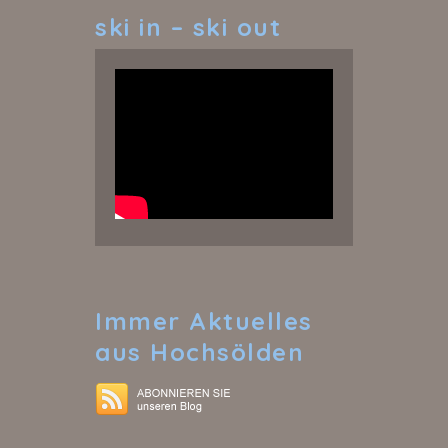
ski
in – ski out
Immer
Aktuelles
aus Hochsölden