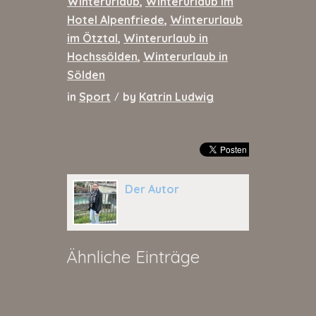
Winterurlaub
,
Winterurlaub im
Hotel Alpenfriede
,
Winterurlaub
im Ötztal
,
Winterurlaub in
Hochssölden
,
Winterurlaub in
Sölden
in
Sport
by
Katrin Ludwig
/
Der Autor
Ähnliche Einträge