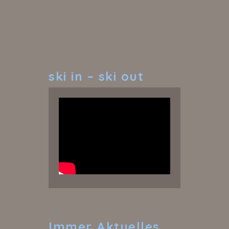
ski
in – ski out
Immer
Aktuelles