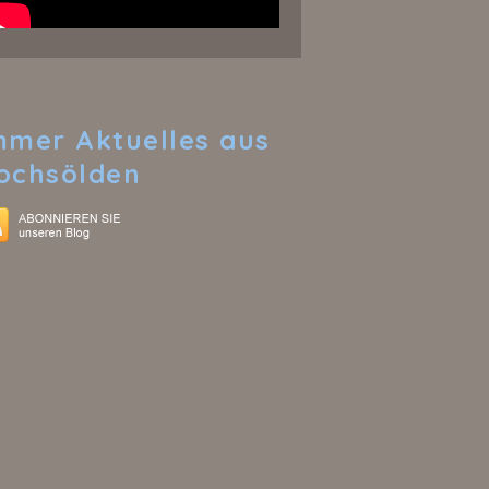
mmer
Aktuelles aus
ochsölden