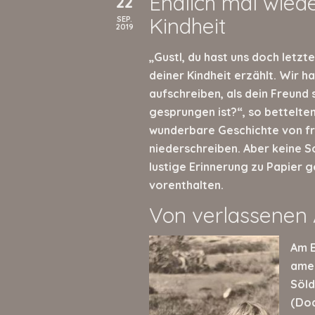
Endlich mal wied
22
Kindheit
SEP.
2019
„Gustl, du hast uns doch letz
deiner Kindheit erzählt. Wir h
aufschreiben, als dein Freund 
gesprungen ist?“, so bettelte
wunderbare Geschichte von frü
niederschreiben. Aber keine So
lustige Erinnerung zu Papier g
vorenthalten.
Von verlassenen 
Am E
amer
Söld
(Dod