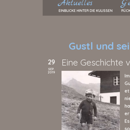
Aktuelles
Ge
EINBLICKE HINTER DIE KULISSEN
RÜCK
Gustl und s
Eine Geschichte v
29
SEP.
2019
Im
Gu
et
ni
ha
er
Es
so