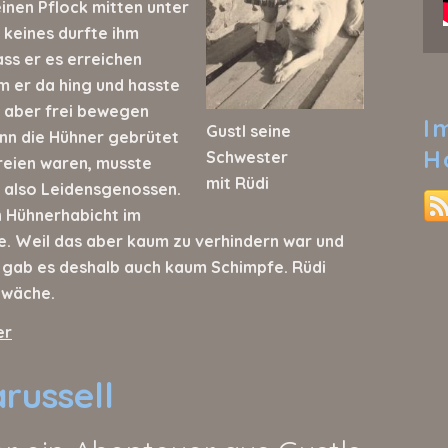
inen Pflock mitten unter
 keines durfte ihm
ss er es erreichen
m er da hing und hasste
n aber frei bewegen
I
Gustl seine
nn die Hühner gebrütet
H
Schwester
reien waren, musste
mit Rüdi
n also Leidensgenossen.
n Hühnerhabicht im
e. Weil das aber kaum zu verhindern war und
, gab es deshalb auch kaum Schimpfe. Rüdi
hwäche.
er
arussell