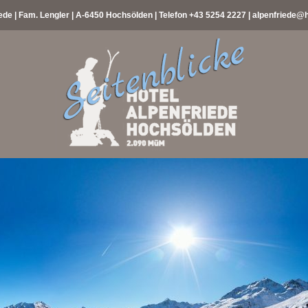
ede | Fam. Lengler | A-6450 Hochsölden | Telefon
+43 5254 2227
|
alpenfriede@h