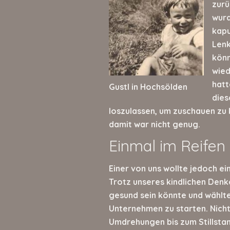
zurü
wurd
kapu
Lenk
könn
wied
hatt
Gustl in Hochsölden
dies
loszulassen, um zuschauen zu 
damit war nicht genug.
Einmal im Reifen 
Einer von uns wollte jedoch ei
Trotz unseres kindlichen Denk
gesund sein könnte und wählt
Unternehmen zu starten. Nich
Umdrehungen bis zum Stillsta