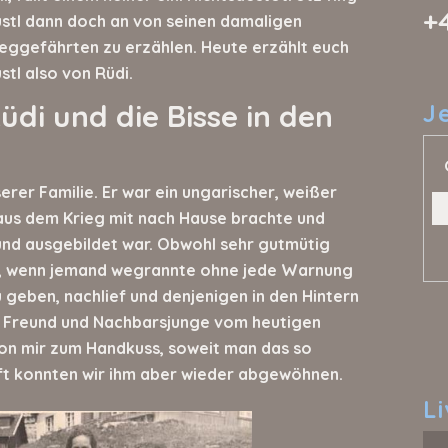
+
stl dann doch an von seinen damaligen
ggefährten zu erzählen. Heute erzählt euch
stl also von Rüdi.
üdi und die Bisse in den
J
serer Familie. Er war ein ungarischer, weißer
aus dem Krieg mit nach Hause brachte und
und ausgebildet war. Obwohl sehr gutmütig
 er, wenn jemand wegrannte ohne jede Warnung
 geben, nachlief und denjenigen in den Hintern
in Freund und Nachbarsjunge vom heutigen
von mir zum Handkuss, soweit man das so
ft konnten wir ihm aber wieder abgewöhnen.
L