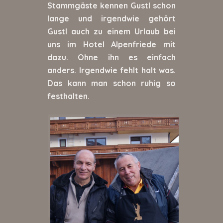
Stammgäste kennen Gustl schon
lange und irgendwie gehört
Gustl auch zu einem Urlaub bei
uns im Hotel Alpenfriede mit
dazu. Ohne ihn es einfach
anders. Irgendwie fehlt halt was.
Das kann man schon ruhig so
festhalten.