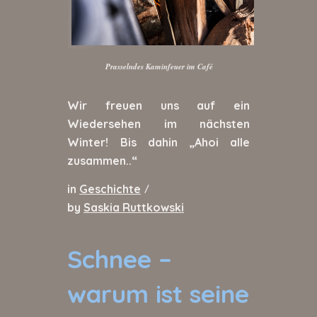
Prasselndes Kaminfeuer im Café
Wir freuen uns auf ein
Wiedersehen im nächsten
Winter! Bis dahin „Ahoi alle
zusammen..“
in
Geschichte
/
by
Saskia Ruttkowski
Schnee –
warum ist seine