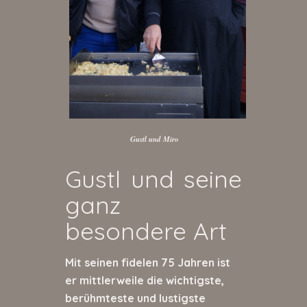
Gustl und Miro
Gustl und seine
ganz
besondere Art
Mit seinen fidelen 75 Jahren ist
er mittlerweile die wichtigste,
berühmteste und lustigste