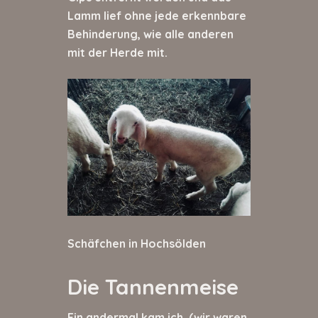
Lamm lief ohne jede erkennbare
Behinderung, wie alle anderen
mit der Herde mit.
Schäfchen in Hochsölden
Die Tannenmeise
Ein andermal kam ich, (wir waren