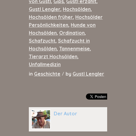
von Gustl
,
Gips
,
Gustl erzählt
,
Gustl Lengler
,
Hochsölden
,
Hochsölden früher
,
Hochsölder
Persönlichkeiten
,
Hunde von
Hochsölden
,
Ordination
,
Schafzucht
,
Schafzucht in
Hochsölden
,
Tannenmeise
,
Tierarzt Hochsölden
,
Unfallmedizin
in
Geschichte
by
Gustl Lengler
/
Der Autor