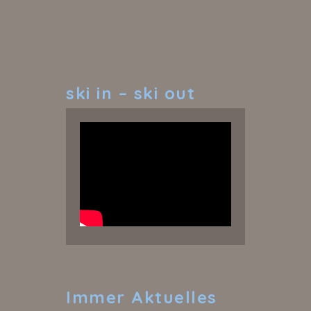
ski
in – ski out
Immer
Aktuelles