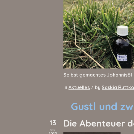
Selbst gemachtes Johannisöl
in
Aktuelles
by
Saskia Ruttk
/
Gustl und zw
Die Abenteuer d
13
SEP.
2020