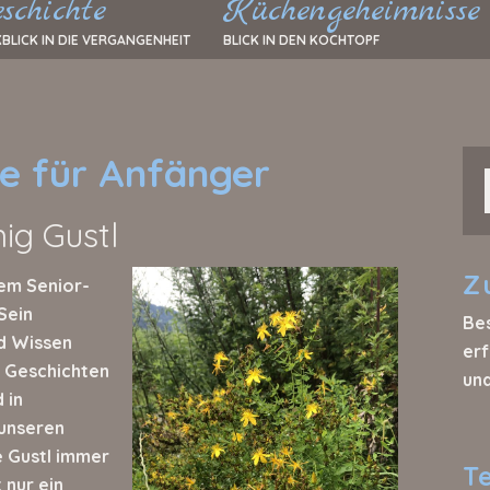
schichte
Küchengeheimnisse
BLICK IN DIE VERGANGENHEIT
BLICK IN DEN KOCHTOPF
e für Anfänger
ig Gustl
Z
rem Senior-
Sein
Be
d Wissen
erf
. Geschichten
un
 in
 unseren
e Gustl immer
T
 nur ein