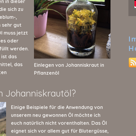
n in dieser
die sich zu
eblum-,
h sehr gut
l muss jetzt
I
ines oder
H
üllt werden.
 ist das
ittel, das
Einlegen von Johanniskraut in
ten
Pflanzenöl
h Johanniskrautöl?
Einige Beispiele für die Anwendung von
unserem neu gewonnen Öl möchte ich
euch natürlich nicht vorenthalten. Das Öl
eignet sich vor allem gut für Blutergüsse,