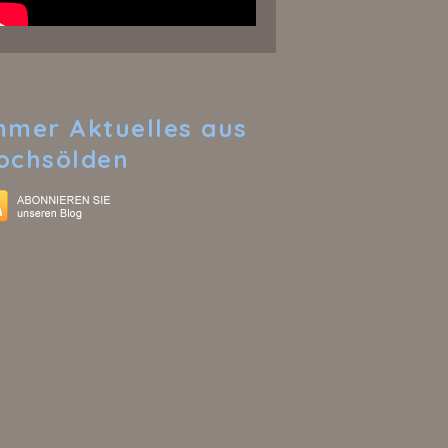
mmer
Aktuelles aus
ochsölden