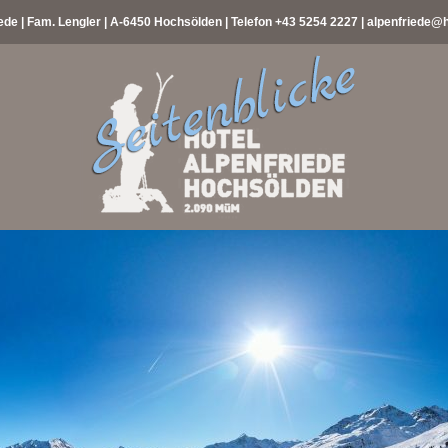
ede | Fam. Lengler | A-6450 Hochsölden | Telefon
+43 5254 2227
|
alpenfriede@h