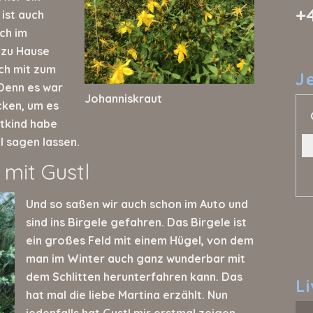
+
 ist auch
ch im
 zu Hause
ich mit zum
J
Denn es war
Johanniskraut
cken, um es
dtkind habe
l sagen lassen.
 mit Gustl
Und so saßen wir auch schon im Auto und
sind ins Birgele gefahren. Das Birgele ist
ein großes Feld mit einem Hügel, von dem
man im Winter auch ganz wunderbar mit
dem Schlitten herunterfahren kann. Das
L
hat mal die liebe Martina erzählt. Nun
jedenfalls hat Gustl mir erstmal zeigen