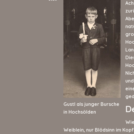
Ach
zur
Abe
nat
gro
Hoc
Lan
Die
Hoc
Nic
und
ein
ged
Gustl als junger Bursche
D
in Hochsölden
Wie
Weiblein, nur Blödsinn im Kopf