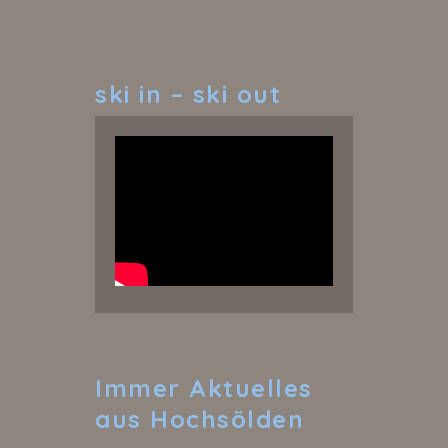
ski
in – ski out
Immer
Aktuelles
aus Hochsölden