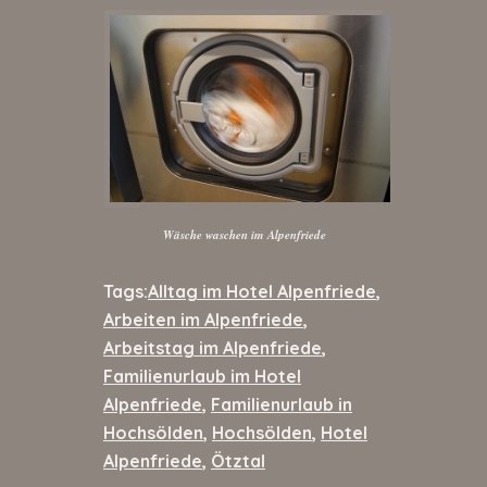
Wäsche waschen im Alpenfriede
Tags:
Alltag im Hotel Alpenfriede
,
Arbeiten im Alpenfriede
,
Arbeitstag im Alpenfriede
,
Familienurlaub im Hotel
Alpenfriede
,
Familienurlaub in
Hochsölden
,
Hochsölden
,
Hotel
Alpenfriede
,
Ötztal