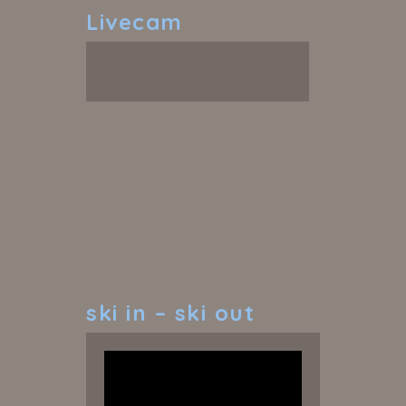
Livecam
ski
in – ski out