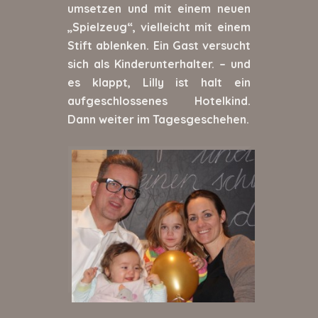
umsetzen und mit einem neuen
„Spielzeug“, vielleicht mit einem
Stift ablenken. Ein Gast versucht
sich als Kinderunterhalter. – und
es klappt, Lilly ist halt ein
aufgeschlossenes Hotelkind.
Dann weiter im Tagesgeschehen.