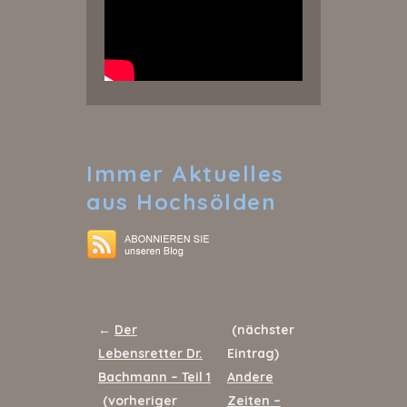
Immer
Aktuelles
aus Hochsölden
←
Der
(nächster
Lebensretter Dr.
Eintrag)
Bachmann – Teil 1
Andere
(vorheriger
Zeiten –