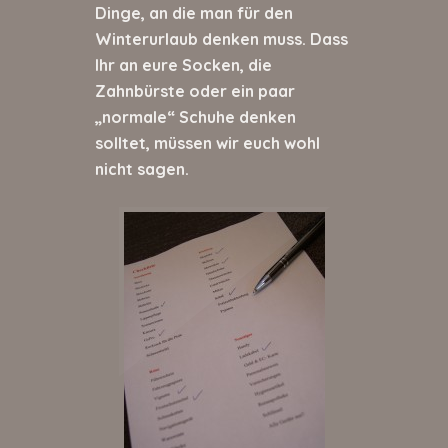
Dinge, an die man für den
Winterurlaub denken muss. Dass
Ihr an eure Socken, die
Zahnbürste oder ein paar
„normale“ Schuhe denken
solltet, müssen wir euch wohl
nicht sagen.