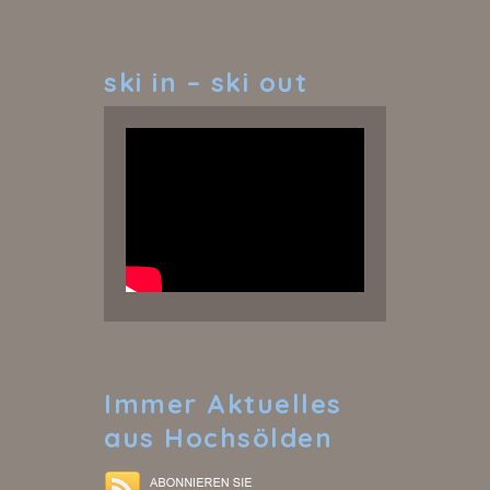
ski
in – ski out
Immer
Aktuelles
aus Hochsölden