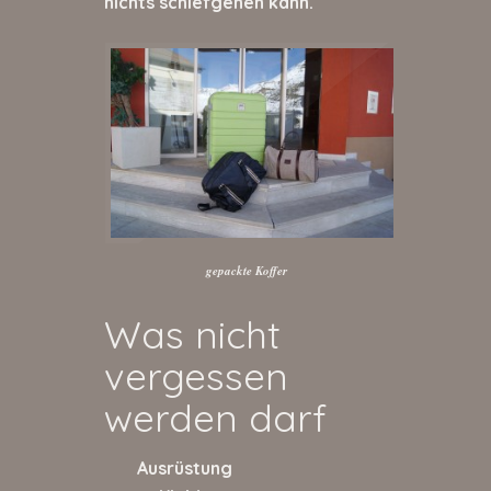
nichts schiefgehen kann.
gepackte Koffer
Was nicht
vergessen
werden darf
Ausrüstung