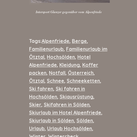
Intersport Glanzer gegenüber vom Alpenfriede
Tags:
Alpenfriede
,
Berge
,
Familienurlaub
,
Familienurlaub im
Ötztal
,
Hochsölden
,
Hotel
Alpenfriede
,
Kleidung
,
Koffer
packen
,
Notfall
,
Österreich
,
Ötztal
,
Schnee
,
Schneeketten
,
Ski fahren
,
Ski fahren in
Hochsölden
,
Skiausrüstung
,
Skier
,
Skifahren in Sölden
,
Skiurlaub im Hotel Alpenfriede
,
Skiurlaub in Sölden
,
Sölden
,
Urlaub
,
Urlaub Hochsölden
,
Winter
,
Wintercheck
,