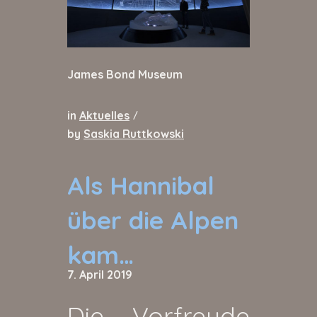
James Bond Museum
in
Aktuelles
/
by
Saskia Ruttkowski
Als Hannibal
über die Alpen
kam…
7. April 2019
Die Vorfreude