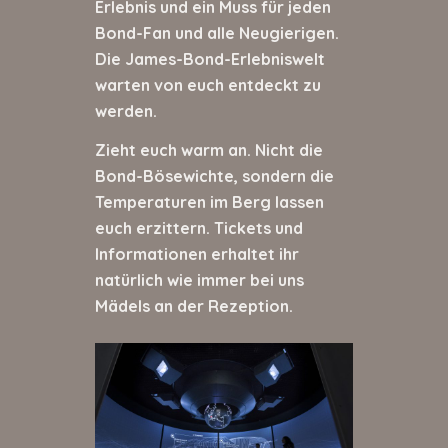
Erlebnis und ein Muss für jeden
Bond-Fan und alle Neugierigen.
Die James-Bond-Erlebniswelt
warten von euch entdeckt zu
werden.
Zieht euch warm an. Nicht die
Bond-Bösewichte, sondern die
Temperaturen im Berg lassen
euch erzittern. Tickets und
Informationen erhaltet ihr
natürlich wie immer bei uns
Mädels an der Rezeption.