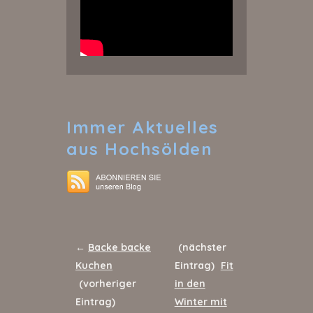
Immer
Aktuelles
aus Hochsölden
←
Backe backe
(nächster
Kuchen
Eintrag)
Fit
(vorheriger
in den
Eintrag)
Winter mit