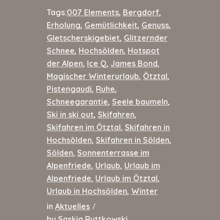
Tags:
007 Elements
,
Bergdorf
,
Erholung
,
Gemütlichkeit
,
Genuss
,
Gletscherskigebiet
,
Glitzernder
Schnee
,
Hochsölden
,
Hotspot
der Alpen
,
Ice Q
,
James Bond
,
Magischer Winterurlaub
,
Ötztal
,
Pistengaudi
,
Ruhe
,
Schneegarantie
,
Seele baumeln
,
Ski in ski out
,
Skifahren
,
Skifahren im Ötztal
,
Skifahren in
Hochsölden
,
Skifahren in Sölden
,
Sölden
,
Sonnenterrasse im
Alpenfriede
,
Urlaub
,
Urlaub im
Alpenfriede
,
Urlaub im Ötztal
,
Urlaub in Hochsölden
,
Winter
in
Aktuelles
/
by
Saskia Ruttkowski