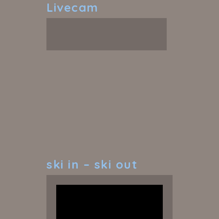
Livecam
ski
in – ski out