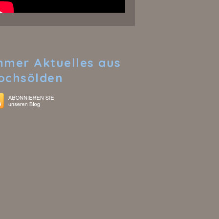
mmer
Aktuelles aus
ochsölden