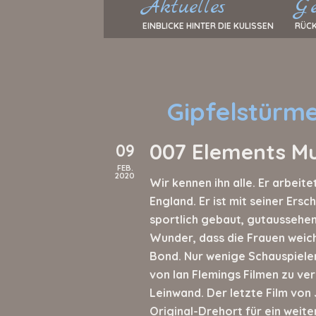
Aktuelles
Ge
EINBLICKE HINTER DIE KULISSEN
RÜCK
Gipfelstürm
007 Elements M
09
FEB.
2020
Wir kennen ihn alle. Er arbeit
England. Er ist mit seiner Ers
sportlich gebaut, gutaussehend
Wunder, dass die Frauen weic
Bond. Nur wenige Schauspieler
von Ian Flemings Filmen zu ver
Leinwand. Der letzte Film vo
Original-Drehort für ein weit