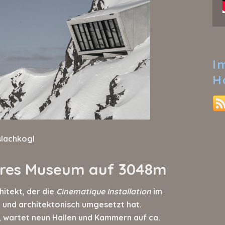
I
H
slachkogl
läres Museum auf 3048m
itekt, der die
Cinematique Installation
im
und architektonisch umgesetzt hat.
t, wartet neun Hallen und Kammern auf ca.