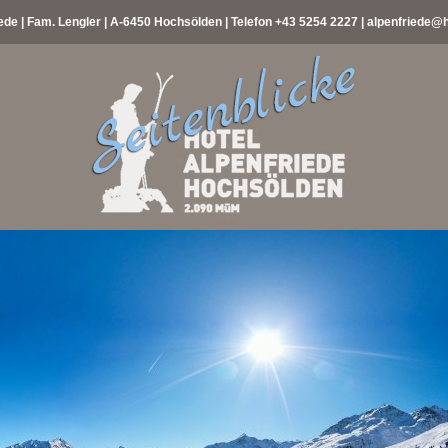
ede | Fam. Lengler | A-6450 Hochsölden | Telefon
+43 5254 2227
|
alpenfriede@h