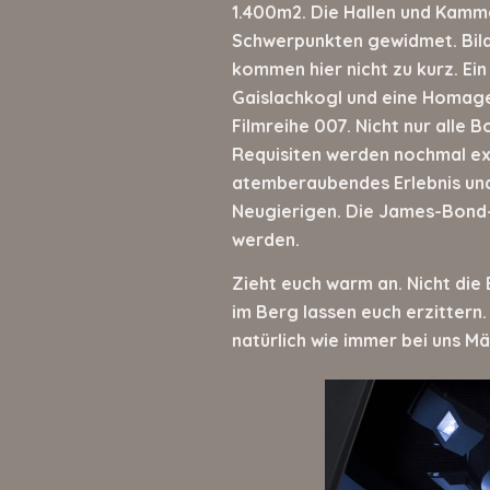
1.400m
2
. Die Hallen und Kam
Schwerpunkten gewidmet. Bild
kommen hier nicht zu kurz. Ei
Gaislachkogl und eine Homage
Filmreihe 007. Nicht nur alle 
Requisiten werden nochmal exz
atemberaubendes Erlebnis und 
Neugierigen. Die James-Bond-
werden.
Zieht euch warm an. Nicht di
im Berg lassen euch erzittern.
natürlich wie immer bei uns M