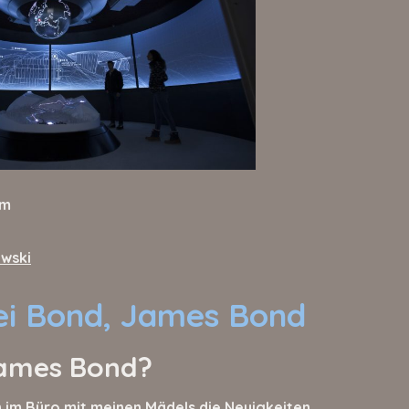
um
owski
ei Bond, James Bond
James Bond?
 im Büro mit meinen Mädels die Neuigkeiten