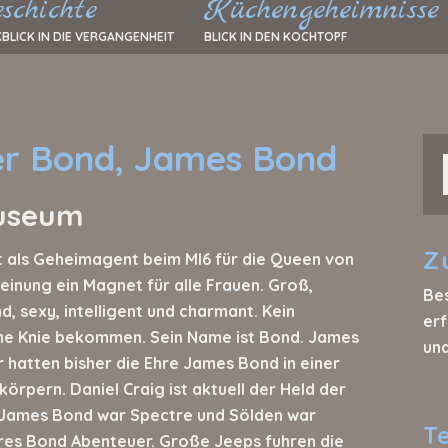
schichte
Küchengeheimnisse
BLICK IN DIE VERGANGENHEIT
BLICK IN DEN KOCHTOPF
er Bond, James Bond
useum
Z
et als Geheimagent beim MI6 für die Queen von
cheinung ein Magnet für alle Frauen. Groß,
Be
, sexy, intelligent und charmant. Kein
erf
he Knie bekommen. Sein Name ist Bond. James
un
 hatten bisher die Ehre James Bond in einer
körpern. Daniel Craig ist aktuell der Held der
n James Bond war Spectre und Sölden war
T
eres Bond Abenteuer. Große Jeeps fuhren die