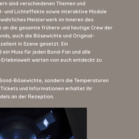
mern sind verschiedenen Themen und
- und Lichteffekte sowie interaktive Module
n wahrliches Meisterwerk im Inneren des
 an die gesamte frühere und heutige Crew der
Bonds, auch die Bösewichte und Original-
ellent in Szene gesetzt. Ein
ein Muss für jeden Bond-Fan und alle
Erlebniswelt warten von euch entdeckt zu
e Bond-Bösewichte, sondern die Temperaturen
 Tickets und Informationen erhaltet ihr
ädels an der Rezeption.