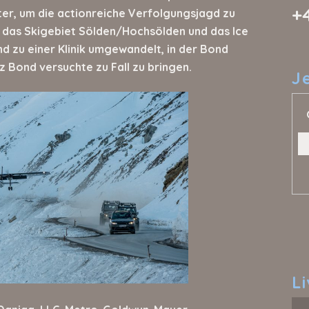
+
er, um die actionreiche Verfolgungsjagd zu
r das Skigebiet Sölden/Hochsölden und das Ice
 zu einer Klinik umgewandelt, in der Bond
 Bond versuchte zu Fall zu bringen.
J
L