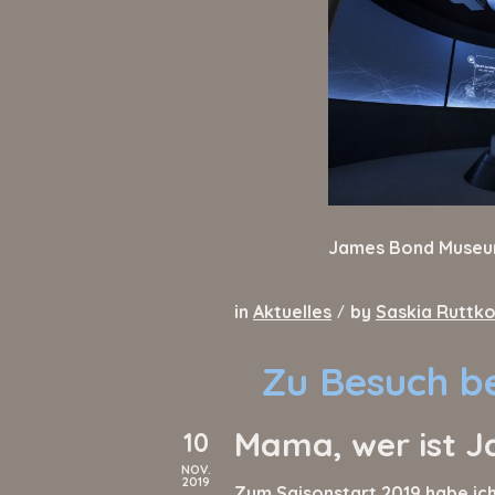
James Bond Muse
in
Aktuelles
by
Saskia Ruttk
/
Zu Besuch b
Mama, wer ist 
10
NOV.
2019
Zum Saisonstart 2019 habe ich