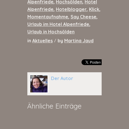
Alpenfriede
,
Hochsölden
,
Hotel
Alpenfriede
,
Hotelblogger
,
Klick
,
Momentaufnahme
,
Say Cheese
,
Urlaub im Hotel Alpenfriede
,
Urlaub in Hochsölden
in
Aktuelles
by
Martina Jaud
/
Der Autor
Ähnliche Einträge