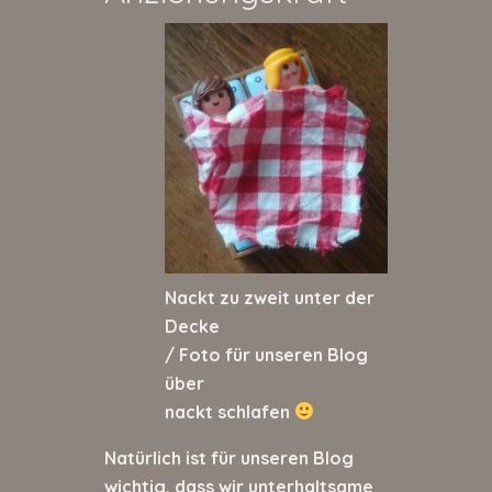
Nackt zu zweit unter der
Decke
/ Foto für unseren Blog
über
nackt schlafen
Natürlich ist für unseren Blog
wichtig, dass wir unterhaltsame