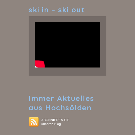
ski
in – ski out
Immer
Aktuelles
aus Hochsölden