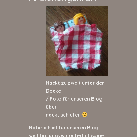
Nackt zu zweit unter der
Decke
/ Foto für unseren Blog
über
nackt schlafen
Natürlich ist für unseren Blog
wichtig, dass wir unterhaltsame