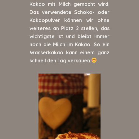
Kakao mit Milch gemacht wird.
Das verwendete Schoko- oder
Kakaopulver können wir ohne
weiteres an Platz 2 stellen, das
wichtigste ist und bleibt immer
noch die Milch im Kakao. So ein
Wasserkakao kann einem ganz
schnell den Tag versauen