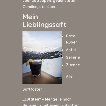
über zu Suppen, gedünstetem
Gemüse, etc. über.
Mein
Lieblingssaft
Rote
Rüben
Apfel
Sellerie
Zitrone
Alle
Saftfasten
„Zutaten“ – Menge je nach
Belieben – mit einem Entsafter