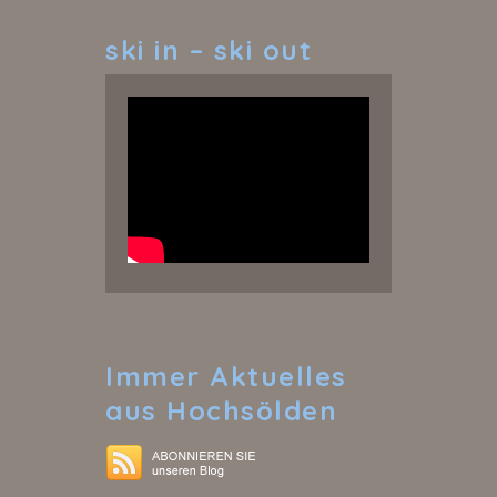
ski
in – ski out
Immer
Aktuelles
aus Hochsölden