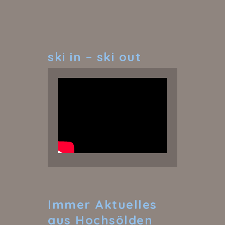
ski
in – ski out
Immer
Aktuelles
aus Hochsölden