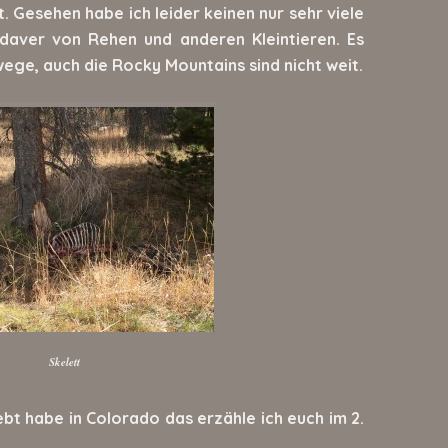
. Gesehen habe ich leider keinen nur sehr viele
daver von Rehen und anderen Kleintieren. Es
ege, auch die Rocky Mountains sind nicht weit.
Skelett
ebt habe in Colorado das erzähle ich euch im 2.