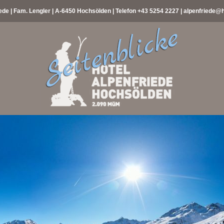
ede | Fam. Lengler | A-6450 Hochsölden | Telefon
+43 5254 2227
|
alpenfriede@h