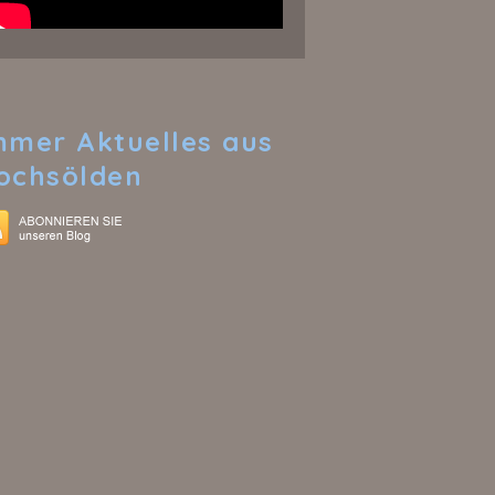
mmer
Aktuelles aus
ochsölden