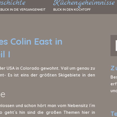
schichte
Küchengeheimnisse
BLICK IN DIE VERGANGENHEIT
BLICK IN DEN KOCHTOPF
s Colin East in
l I
Z
 der USA in Colorado gewohnt. Vail um genau zu
nt- Es ist eins der größten Skigebiete in den
Be
erf
be
un
chlossen und schon hört man vom Nebensitz I´m
T
 geht´s hin sind die großen Themen hier in