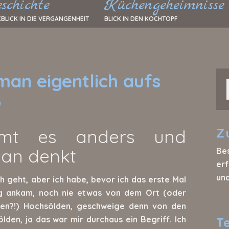
schichte
Küchengeheimnisse
BLICK IN DIE VERGANGENHEIT
BLICK IN DEN KOCHTOPF
an eigentlich aufs
?
mmt es anders und
Z
man denkt
Be
erf
un
ch geht, aber ich habe, bevor ich das erste Mal
g ankam, noch nie etwas von dem Ort (oder
chen?!) Hochsölden, geschweige denn von den
lden, ja das war mir durchaus ein Begriff. Ich
T