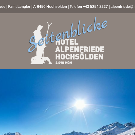
ede | Fam. Lengler | A-6450 Hochsölden | Telefon
+43 5254 2227
|
alpenfriede@h