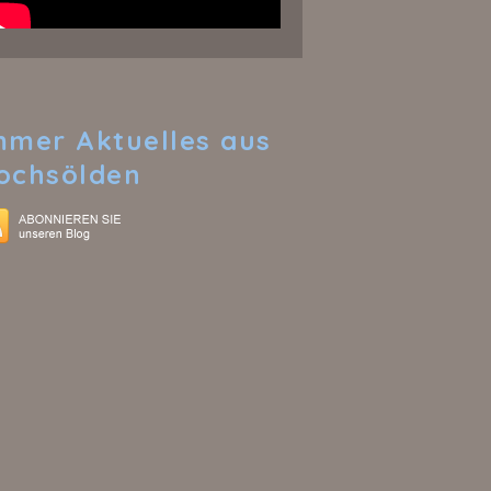
mmer
Aktuelles aus
ochsölden