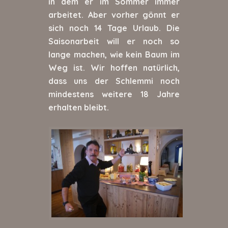
in dem er im Sommer immer
arbeitet. Aber vorher gönnt er
sich noch 14 Tage Urlaub. Die
Saisonarbeit will er noch so
lange machen, wie kein Baum im
Weg ist. Wir hoffen natürlich,
dass uns der Schlemmi noch
mindestens weitere 18 Jahre
erhalten bleibt.