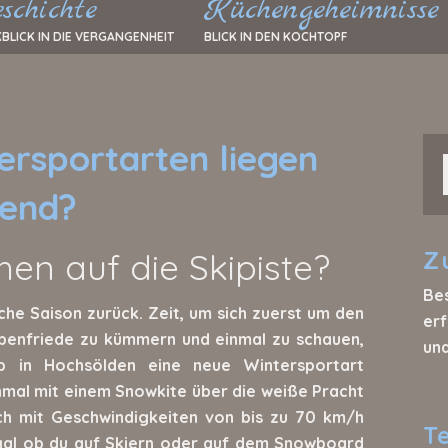
schichte
Küchengeheimnisse
BLICK IN DIE VERGANGENHEIT
BLICK IN DEN KOCHTOPF
ersportarten liegen
rend?
hen auf die Skipiste?
Z
Be
iche Saison zurück. Zeit, um sich zuerst um den
erf
lpenfriede zu kümmern und einmal zu schauen,
un
 in Hochsölden eine neue Wintersportart
inmal mit einem Snowkite über die weiße Pracht
ch mit Geschwindigkeiten von bis zu 70 km/h
T
egal ob du auf Skiern oder auf dem Snowboard