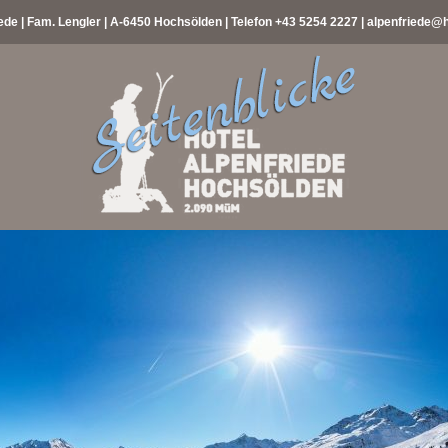
ede | Fam. Lengler | A-6450 Hochsölden | Telefon
+43 5254 2227
|
alpenfriede@h