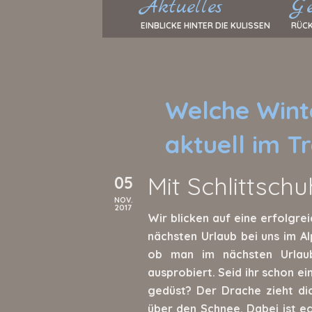
Aktuelles
Ge
EINBLICKE HINTER DIE KULISSEN
RÜCK
Welche Wint
aktuell im T
Mit Schlittschu
05
NOV.
2017
Wir blicken auf eine erfolgre
nächsten Urlaub bei uns im A
ob man im nächsten Urlaub
ausprobiert. Seid ihr schon e
gedüst? Der Drache zieht di
über den Schnee. Dabei ist 