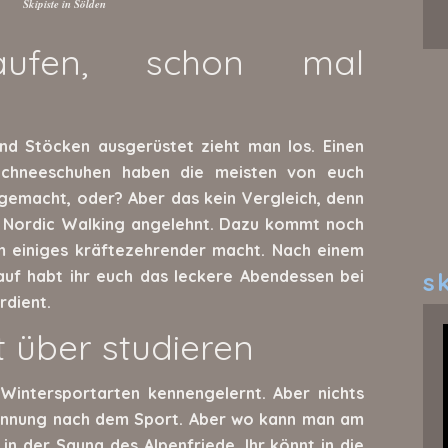
Skipiste in Sölden
laufen, schon mal
d Stöcken ausgerüstet zieht man los. Einen
Schneeschuhen haben die meisten von euch
gemacht, oder? Aber das kein Vergleich, denn
n Nordic Walking angelehnt. Dazu kommt noch
m einiges kräftezehrender macht. Nach einem
uf habt ihr euch das leckere Abendessen bei
sk
rdient.
t über studieren
 Wintersportarten kennengelernt. Aber nichts
pannung nach dem Sport. Aber wo kann man am
in der Sauna des Alpenfriede. Ihr könnt in die