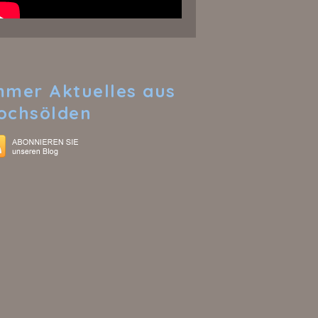
mmer
Aktuelles aus
ochsölden