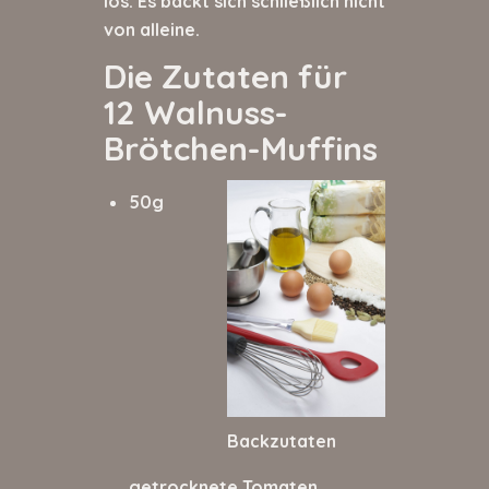
los. Es backt sich schließlich nicht
von alleine.
Die Zutaten für
12 Walnuss-
Brötchen-Muffins
50g
Backzutaten
getrocknete Tomaten