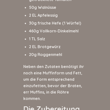
50g Walnüsse
2 EL Apfelessig
30g frische Hefe (1 Würfel)
460g Vollkorn-Dinkelmehl
1 TL Salz
2 EL Brotgewürz
20g Roggenmehl
Neben den Zutaten benötigt ihr
noch eine Muffinform und Fett,
um die Form entsprechend
einzufetten, bevor der Braten,
err Muffins, in die Röhre
kommen.
Die Zubereitung