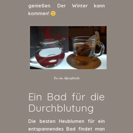
genießen. Der Winter kann
kommen!
Tee im Alpenfriede
Ein Bad für die
Durchblutung
Die besten Heublumen für ein
entspannendes Bad findet man