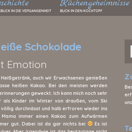
schichte
Küchengeheimnisse
BLICK IN DIE VERGANGENHEIT
BLICK IN DEN KOCHTOPF
eiße Schokolade
it Emotion
Z
es Heißgetränk, auch wir Erwachsenen genießen
Tasse heißen Kakao. Bei den meisten werden
Be
serinnerungen geweckt. Ich kann mich noch sehr
erf
r als Kinder im Winter von draußen, vom Ski
un
 völlig durchnässt und halb erfroren wieder ins
e Mama immer einen Kakao zum Aufwärmen
r gut. Dabei ist da gar nichts bei
Es ist
T
lver. Aber irgendwie ist das heutzutage nicht