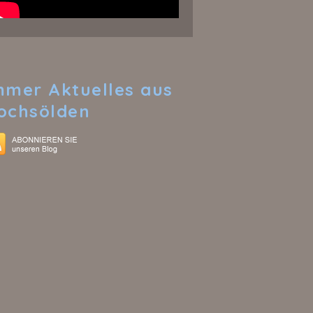
mmer
Aktuelles aus
ochsölden