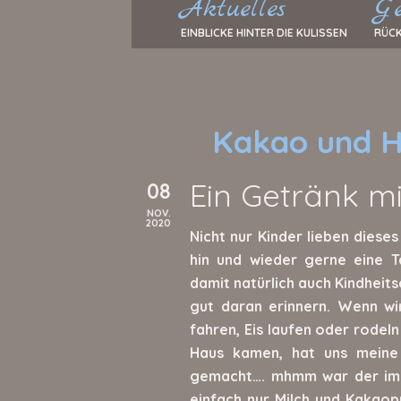
Aktuelles
Ge
EINBLICKE HINTER DIE KULISSEN
RÜCK
Kakao und H
Ein Getränk m
08
NOV.
2020
Nicht nur Kinder lieben dies
hin und wieder gerne eine 
damit natürlich auch Kindheit
gut daran erinnern. Wenn wi
fahren, Eis laufen oder rodeln
Haus kamen, hat uns mein
gemacht…. mhmm war der imme
einfach nur Milch und Kakaopu