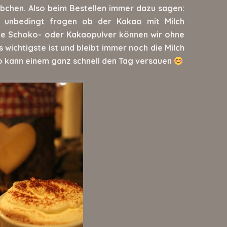
bchen. Also beim Bestellen immer dazu sagen:
d unbedingt fragen ob der Kakao mit Milch
e Schoko- oder Kakaopulver können wir ohne
s wichtigste ist und bleibt immer noch die Milch
 kann einem ganz schnell den Tag versauen