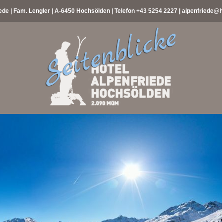
ede | Fam. Lengler | A-6450 Hochsölden | Telefon
+43 5254 2227
|
alpenfriede@h