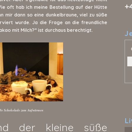
+
ie oft hab ich meine Bestellung auf der Hütte
n mir dann so eine dunkelbraune, viel zu süße
rviert wurde. Ja die Frage an die freundliche
kao mit Milch?“ ist durchaus berechtigt.
J
ße Schokolade zum Aufwärmen
L
nd der kleine süße