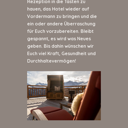
Rezeption in die Tasten zu
hauen, das Hotel wieder auf
Vordermann zu bringen und die
ein oder andere Überraschung
für Euch vorzubereiten. Bleibt
gespannt, es wird was Neues
geben. Bis dahin wünschen wir
Euch viel Kraft, Gesundheit und
Durchhaltevermögen!