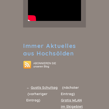
Immer
Aktuelles
aus Hochsölden
←
Gustls Schultag
(nächster
(vorheriger
Eintrag)
Eintrag)
Gratis WLAN
im Skigebiet