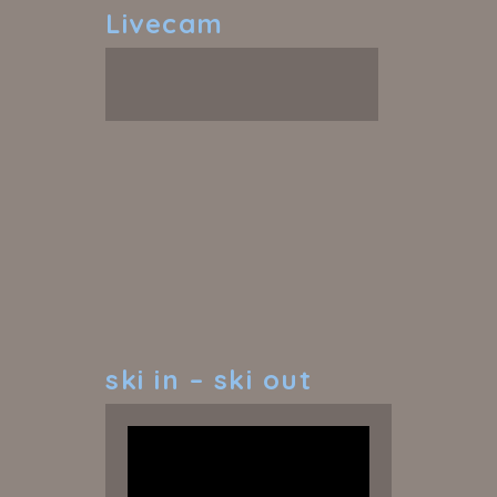
Livecam
ski
in – ski out