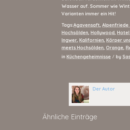
Wasser auf. Sommer wie Winter
Varianten immer ein Hit!
Tags:
Agavensaft
,
Alpenfriede
Hochsölden
,
Hollywood
,
Hotel
Ingwer
,
Kalifornien
,
Körper un
meets Hochsölden
,
Orange
,
R
in
Küchengeheimnisse
by
Sas
/
Der Autor
Ähnliche Einträge