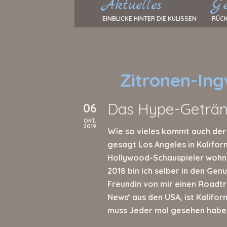
Aktuelles
Ge
EINBLICKE HINTER DIE KULISSEN
RÜCK
Zitronen-In
Das Hype-Getränk
06
OKT.
2019
Wie so vieles kommt auch der
gesagt Los Angeles in Kalifor
Hollywood-Schauspieler wohn
2018 bin ich selber in den Ge
Freundin von mir einen Roadtri
News‘ aus den USA, ist Kalifo
muss Jeder mal gesehen habe