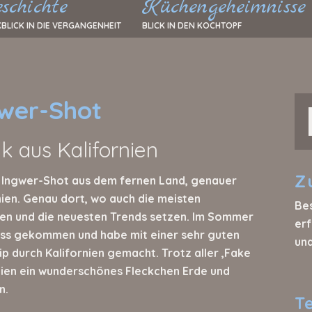
schichte
Küchengeheimnisse
BLICK IN DIE VERGANGENHEIT
BLICK IN DEN KOCHTOPF
gwer-Shot
 aus Kalifornien
Z
 Ingwer-Shot aus dem fernen Land, genauer
nien. Genau dort, wo auch die meisten
Be
en und die neuesten Trends setzen. Im Sommer
erf
nuss gekommen und habe mit einer sehr guten
un
p durch Kalifornien gemacht. Trotz aller ‚Fake
rnien ein wunderschönes Fleckchen Erde und
n.
T