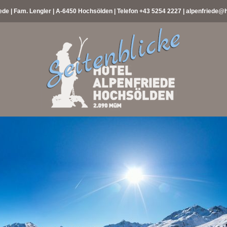
ede | Fam. Lengler | A-6450 Hochsölden | Telefon
+43 5254 2227
|
alpenfriede@h