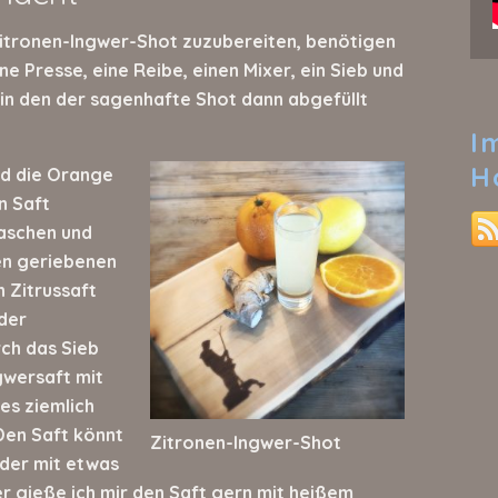
Zitronen-Ingwer-Shot zuzubereiten, benötigen
e Presse, eine Reibe, einen Mixer, ein Sieb und
, in den der sagenhafte Shot dann abgefüllt
I
H
und die Orange
n Saft
aschen und
en geriebenen
n Zitrussaft
der
ch das Sieb
gwersaft mit
es ziemlich
Den Saft könnt
Zitronen-Ingwer-Shot
oder mit etwas
r gieße ich mir den Saft gern mit heißem