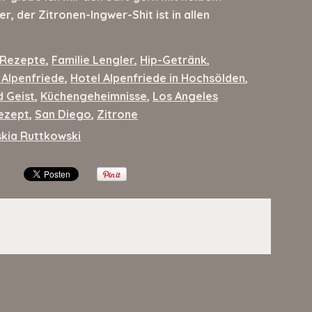
, der Zitronen-Ingwer-Shit ist in allen
 Rezepte
,
Familie Lengler
,
Hip-Getränk
,
 Alpenfriede
,
Hotel Alpenfriede in Hochsölden
,
d Geist
,
Küchengeheimnisse
,
Los Angeles
ezept
,
San Diego
,
Zitrone
kia Ruttkowski