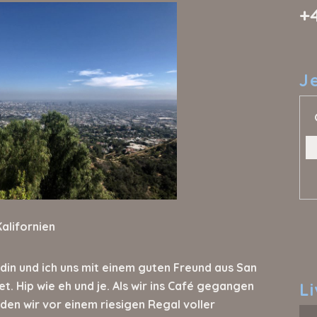
+
J
Kalifornien
din und ich uns mit einem guten Freund aus San
. Hip wie eh und je. Als wir ins Café gegangen
L
nden wir vor einem riesigen Regal voller