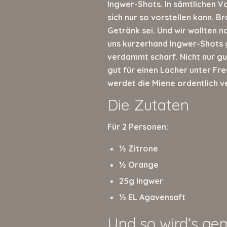
Ingwer-Shots. In sämtlichen 
sich nur so vorstellen kann. B
Getränk sei. Und wir wollten 
uns kurzerhand Ingwer-Shots 
verdammt scharf. Nicht nur gu
gut für einen Lacher unter Fre
werdet die Miene ordentlich v
Die Zutaten
Für 2 Personen:
½ Zitrone
½ Orange
25g Ingwer
½ EL Agavensaft
Und so wird’s ge