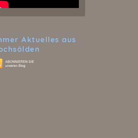
mmer
Aktuelles aus
ochsölden