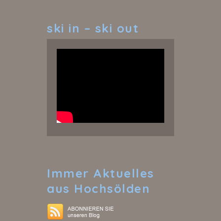
ski
in – ski out
Immer
Aktuelles
aus Hochsölden