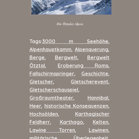
Die Ötztaler Alpen
Tags:
3000 m Seehöhe
,
Alpenhauptkamm
,
Alpenquerung
,
Berge
,
Bergwelt
,
Bergwelt
Ötztal
,
Eroberung Roms
,
Fallschirmspringer
,
Geschichte
,
Gletscher
,
Gletscherevent
,
Gletscherschauspiel
,
Großraumtheater
,
Hannibal
,
Heer
,
historische Konsequenzen
,
Hochsölden
,
Karthagischer
Feldherr
,
Karthago
,
Kelten
,
Lawine Torren
,
Lawinen
,
militärische Überlegenheit
,