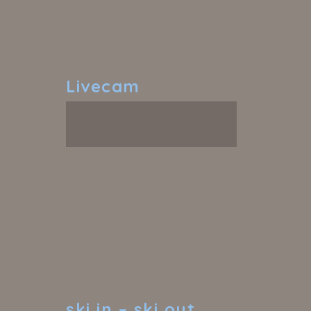
Livecam
ski
in – ski out