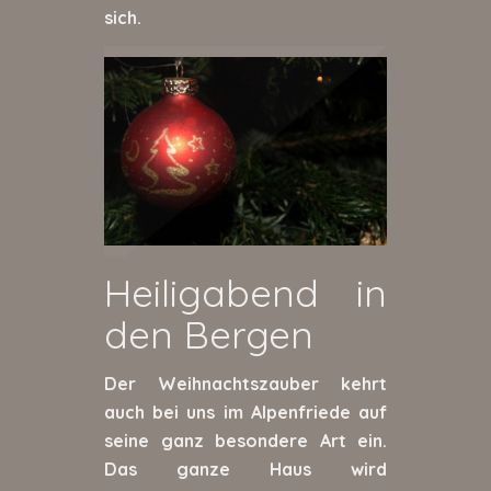
sich.
Heiligabend in
den Bergen
Der Weihnachtszauber kehrt
auch bei uns im Alpenfriede auf
seine ganz besondere Art ein.
Das ganze Haus wird