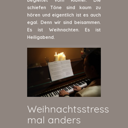
begleitet vom Klavier. Die
schiefen Töne sind kaum zu
hören und eigentlich ist es auch
egal. Denn wir sind beisammen.
Es ist Weihnachten. Es ist
Heiligabend.
Weihnachtsstress
mal anders